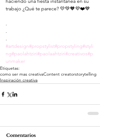
haciendo una fiesta instantánea en su 
trabajo ¿Qué te parece? 💛💚🧡💜❤️💙
.
.
.
#artdesign
#propstylist
#propstyling
#styli
ng
#paolahtziri
#paolaahtziri
#creativos
#p
unmaker
Etiquetas:
como ser mas creativa
Content creator
storytelling
Inspiración creativa
Comentarios