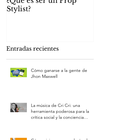
¿Qué es ser un Prop
Parte I. Auto
Stylist?
Hack Mafiz M
Entradas recientes
Cómo ganarse a la gente de
Jhon Maxwell
La música de Cri Cri: una
herramienta poderosa para la
crítica social y la conciencia
cultural