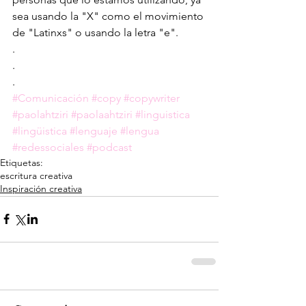
sea usando la "X" como el movimiento 
de "Latinxs" o usando la letra "e".
.
.
.
#Comunicación
#copy
#copywriter
#paolahtziri
#paolaahtziri
#linguistica
#lingüistica
#lenguaje
#lengua
#redessociales
#podcast
Etiquetas:
escritura creativa
Inspiración creativa