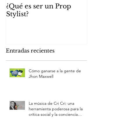
¿Qué es ser un Prop
Parte I. Auto
Stylist?
Hack Mafiz M
Entradas recientes
Cómo ganarse a la gente de
Jhon Maxwell
La música de Cri Cri: una
herramienta poderosa para la
crítica social y la conciencia
cultural