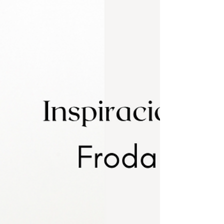
#InspirationalMonday no es la excepción, quiero
hablarte...